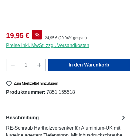
%
19,95 €
24,95 €
(20.04% gespart)
Preise inkl. MwSt. zzgl. Versandkosten
Produkt Anzahl: Gib den gewünschten Wert e
In den Warenkorb
Zum Merkzettel hinzufügen
Produktnummer:
7851 155518
Beschreibung
RE-Schraub Hartholzversenker für Aluminium-UK mit
kugelgelagertem Tiefenstopp. Mit Inbusdruckschraube,